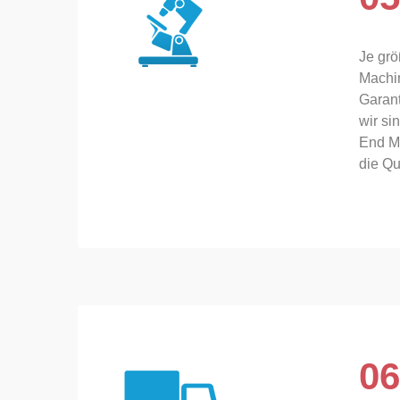
Je grö
Machin
Garant
wir si
End Mä
die Qu
06