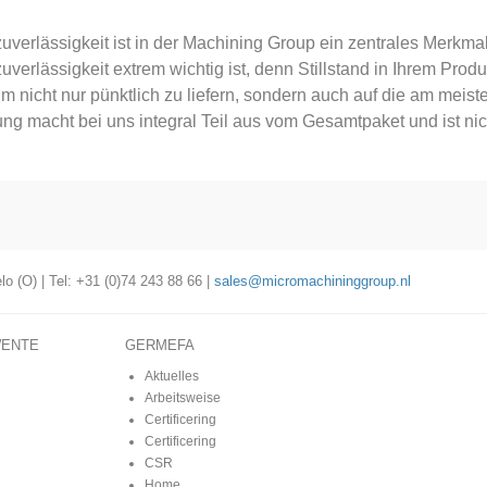
zuverlässigkeit ist in der Machining Group ein zentrales Merkm
zuverlässigkeit extrem wichtig ist, denn Stillstand in Ihrem Prod
um nicht nur pünktlich zu liefern, sondern auch auf die am meist
ung macht bei uns integral Teil aus vom Gesamtpaket und ist ni
o (O) | Tel: +31 (0)74 243 88 66 |
sales@micromachininggroup.nl
WENTE
GERMEFA
Aktuelles
Arbeitsweise
Certificering
Certificering
CSR
Home