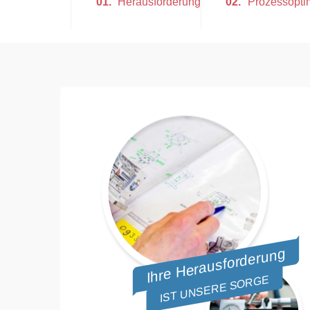
01.
Herausforderung
02.
Prozessopti
Ihre Herausforderung
IST UNSERE SORGE