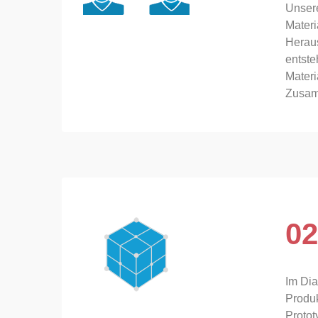
Unsere
Materi
Herau
entste
Materi
Zusam
02
Im Dia
Produk
Protot