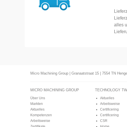
Liefer
Liefer
alles 
Liefer
Micro Machining Group | Granaatstraat 15 | 7554 TN Hengel
MICRO MACHINING GROUP
TECHNOLOGY T
Über Uns
Aktuelles
Markten
Arbeitsweise
Aktuelles
Certificering
Kompetenzen
Certificering
Arbeitsweise
CSR
Zertifikate
Home