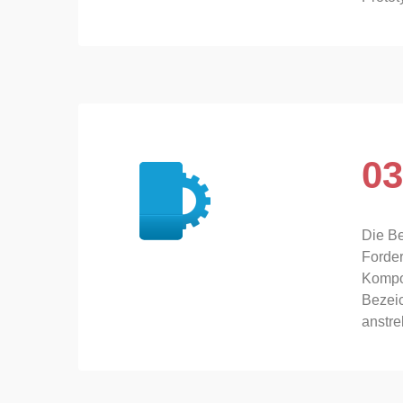
03
Die Be
Forder
Kompon
Bezeic
anstre